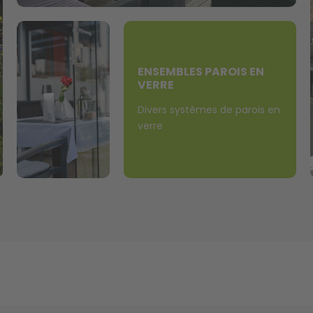
ENSEMBLES PAROIS EN
VERRE
Divers systèmes de parois en
verre