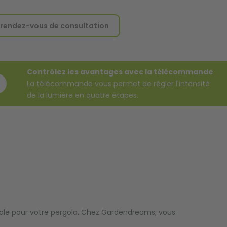
 rendez-vous de consultation
Contrôlez les avantages avec la télécommande
La télécommande vous permet de régler l'intensité
de la lumière en quatre étapes.
déale pour votre pergola. Chez Gardendreams, vous