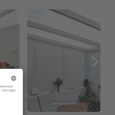
les en
Menuiseries