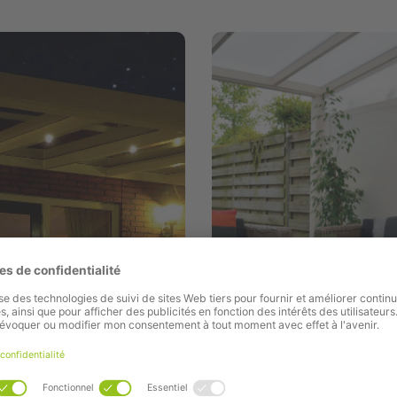
Parois avant et latéra
Eclairage LED
aluminium