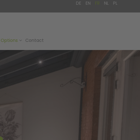
DE
EN
FR
NL
PL
Fournisseur de gamme
Fournisseur de sy
complète
Options
Contact