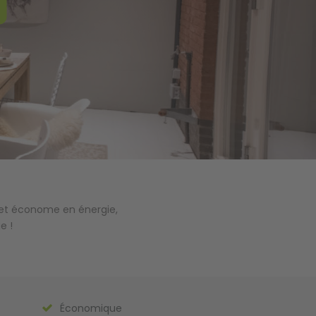
 et économe en énergie,
e !
Économique