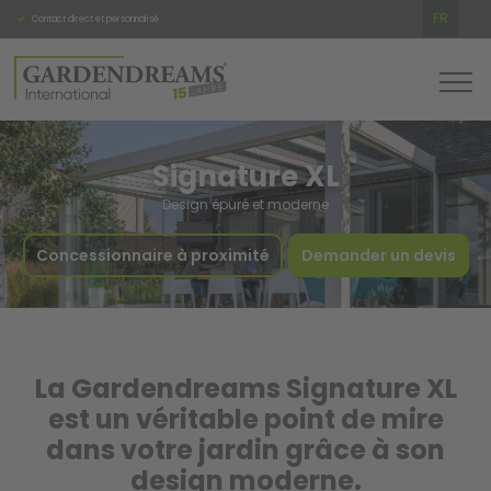
FR
Contact direct et personnalisé
Une grande qualité
Interloc
Signature XL
Design épuré et moderne
Concessionnaire à proximité
Demander un devis
La Gardendreams Signature XL
est un véritable point de mire
dans votre jardin grâce à son
design moderne.