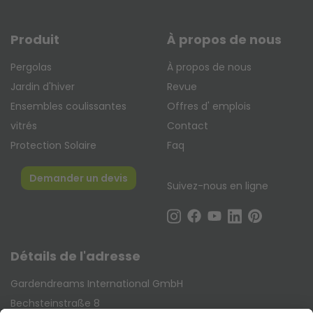
Produit
À propos de nous
Pergolas
À propos de nous
Jardin d'hiver
Revue
Ensembles coulissantes
Offres d' emplois
vitrés
Contact
Protection Solaire
Faq
Demander un devis
Suivez-nous en ligne
Détails de l'adresse
Gardendreams International GmbH
Bechsteinstraße 8