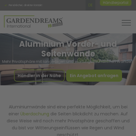
Händlerportal
DE
Persönlicher, direkter Kontakt
Hochwertige Qualität
Feste A
Aluminium Vorder- und
Seitenwände
Mehr Privatsphäre mit langlebigen und wartungsfreundlichen Wänden.
Händler in der Nähe
Ein Angebot anfragen
Aluminiumwände sind eine perfekte Möglichkeit, um bei
einer
Überdachung
die Seiten blickdicht zu machen. Auf
diese Weise wird noch mehr Privatsphäre geschaffen und
du bist vor Witterungseinflüssen wie Regen und Wind
geschützt.