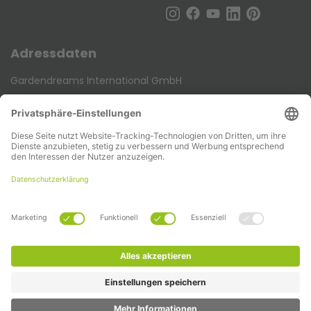
Adressdaten
Gardendreams International GmbH
Bechsteinstraße 8
DE-48488 Emsbüren
Telefon:
+49 (0) 5903 258 990
E-mail:
info@gardendreams.de