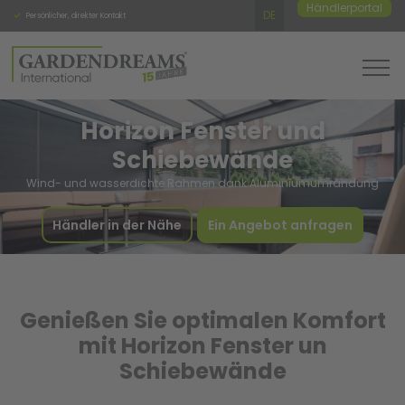
Händlerportal
DE
Persönlicher, direkter Kontakt
Hochwertige Qualität
Feste A
Horizon Fenster und
Schiebewände
Wind- und wasserdichte Rahmen dank Aluminiumumrandung
Händler in der Nähe
Ein Angebot anfragen
Genießen Sie optimalen Komfort
mit Horizon Fenster un
Schiebewände