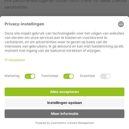
Ihre personenbezogenen Daten nicht mehr für diese Zwecke
verarbeiten.
Der Widerspruch kann formfrei erfolgen und sollte möglichst
gerichtet werden an:
GardenDreams International GmbH
Bechsteinstraße 8
DE-48488 Emsbüren
E-Mail: datenschutz[at]GardenDreams.de
Ihnen steht im Zusammenhang mit der Verarbeitung Ihrer
personenbezogenen Daten außerdem ein Beschwerderecht b
einer Aufsichtsbehörde für Datenschutz zu:
Die Landesbeauftragte für den Datenschutz Niedersachsen
Offerte aanvragen
Prinzenstraße 5